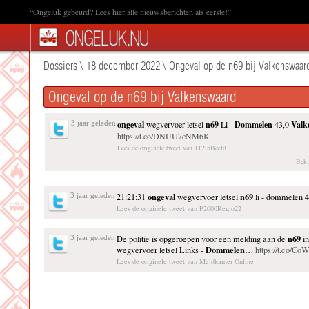
“Ongeluk gebeurd? Lees hier alle nieuwsberichten als eerste!”
Dossiers
\
18 december 2022
\
Ongeval op de n69 bij Valkenswaar
Ongeval op de n69 bij Valkenswaard
3 jaar geleden
ongeval
wegvervoer letsel
n69
Li -
Dommelen
43,0
Valk
https://t.co/DNUU7cNM6K
Lees de originele tweet van 112inBeeld
Beki
ongeval
n69
3 jaar geleden
21:21:31
wegvervoer letsel
li - dommelen 
Lees de originele tweet van P2000Regio22
n69
3 jaar geleden
De politie is opgeroepen voor een melding aan de
i
Dommelen
wegvervoer letsel Links -
…
https://t.co/
Lees de originele tweet van Meldkamer Online