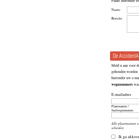
Plaats hieronder u
Naam:
Bericht:
De AccidentAl
Meld u aan voor de
gehouden worden v
hieronder uw e-mai
wegnummers
waar
E-mailadres
Plaatsnamen /
Snelwegnummers
Alle plaatsnamen 
scheiden
Ik ga akkoo