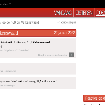
erichten!”
VANDAAG
GISTEREN
DOSS
l op de n69 bij Valkenswaard
< vorige pagina
lkenswaard
22 januari 2022
 letsel
n69
- Luikerweg 51,2
Valkenswaard
mjd
t van Hulpdiensten112Nederland
+
Bekijk 2 soortgelijke berichten
 van 112alarm.net
gvervoer letsel
n69
- luikerweg 51,2 valkenswaard
t van P2000Regio22
Reacties op d