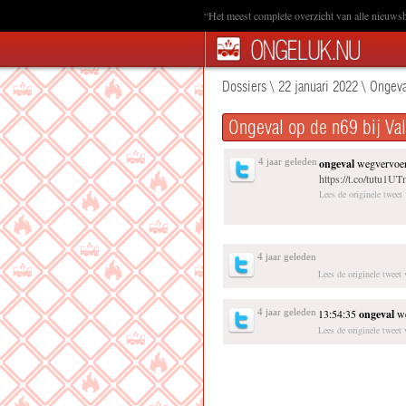
“Het meest complete overzicht van alle nieuwsb
Dossiers
\
22 januari 2022
\
Ongeva
Ongeval op de n69 bij Va
4 jaar geleden
ongeval
wegvervoer
https://t.co/tutu1UT
Lees de originele twee
4 jaar geleden
Lees de originele tweet
4 jaar geleden
13:54:35
ongeval
we
Lees de originele twee