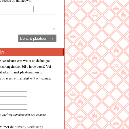
w reactie op dit nieuws:
>
ert!
 AccidentAlert! Wilt u op de hoogte
an ongelukken bij u in de buurt? Vul
l adres in met
plaatsnamen
of
op u een e-mail alert wilt ontvangen.
en snelwegnummers met een komma
rd met de
privacy verklaring