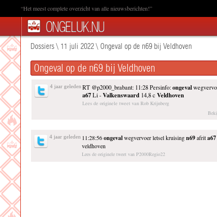
“Het meest complete overzicht van alle nieuwsberichten!”
Dossiers
\
11 juli 2022
\
Ongeval op de n69 bij Veldhoven
Ongeval op de n69 bij Veldhoven
ongeval
4 jaar geleden
RT @p2000_brabant: 11:28 Persinfo:
wegvervoe
a67
Valkenswaard
Veldhoven
Li -
14,8 c
Lees de originele tweet van Rob Krijnberg
Beki
4 jaar geleden
11:28:56
ongeval
wegvervoer letsel kruising
n69
afrit
a67
veldhoven
Lees de originele tweet van P2000Regio22