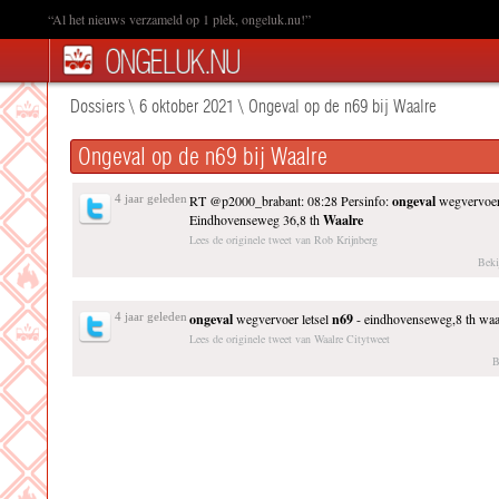
“Al het nieuws verzameld op 1 plek, ongeluk.nu!”
Dossiers
\
6 oktober 2021
\
Ongeval op de n69 bij Waalre
Ongeval op de n69 bij Waalre
4 jaar geleden
RT @p2000_brabant: 08:28 Persinfo:
ongeval
wegvervoer
Eindhovenseweg 36,8 th
Waalre
Lees de originele tweet van Rob Krijnberg
Beki
4 jaar geleden
ongeval
wegvervoer letsel
n69
- eindhovenseweg,8 th wa
Lees de originele tweet van Waalre Citytweet
B