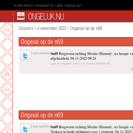
“Al het nieuws verzameld op 1 plek, ongeluk.nu!”
Dossiers
\
4 november 2022
\
Ongeval op de n69
Ongeval op de n69
n69
3 jaar geleden
#
Borgworm richting Moxhe (Hannut) , ter hoogte 
afgehandeld, 04-11-2022 09:24
Lees de originele tweet van Touring Mobilis NL
B
Ongeval op de n69
n69
3 jaar geleden
#
Borgworm richting Moxhe (Hannut) , ter hoogte 
Verkeer in beide richtingen over 1 rijstrook, 04-11-2022