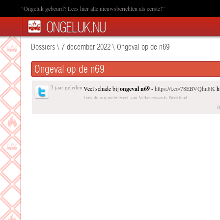
“Ongeluk gebeurd? Lees hier alle nieuwsberichten als eerste!”
Dossiers
\
7 december 2022
\
Ongeval op de n69
Ongeval op de n69
3 jaar geleden
Veel schade bij
ongeval
n69
-
https://t.co/78EBVQhn8K
ht
Lees de originele tweet van Valkenswaards Weekblad
B