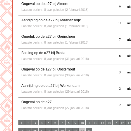
Ongeval op de a27 bij Almere
9
ni
Laatste bericht: 8 jaar geleden (2 februari 2018)
Aanrijding op de a27 bij Maartensdijk
11
ni
Laatste bericht: 8 jaar geleden (1 februari 2018)
Ongeluk op de a27 bij Gorinchem
7
ni
Laatste bericht: 8 jaar geleden (1 februari 2018)
Botsing op de a27 bij Breda
6
ni
Laatste bericht: 8 jaar geleden (31 januari 2018)
Ongeval op de a27 bij Oosterhout
3
ni
Laatste bericht: 8 jaar geleden (30 januari 2018)
Aanrijding op de a27 bij Werkendam
2
ni
Laatste bericht: 8 jaar geleden (29 januari 2018)
Ongeval op de a27
2
ni
Laatste bericht: 8 jaar geleden (27 januari 2018)
1
2
3
4
5
6
7
8
9
10
11
12
13
14
15
16
17
24
25
26
27
28
29
30
31
32
33
34