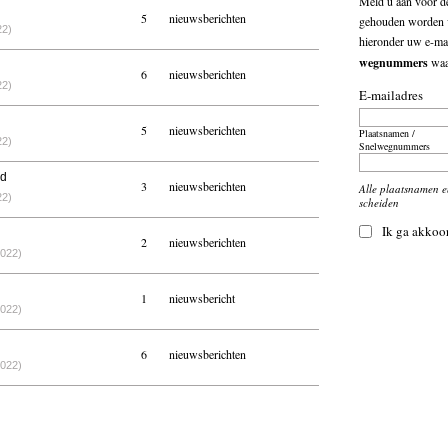
Meld u aan voor de
5
nieuwsberichten
gehouden worden v
22)
hieronder uw e-mai
wegnummers
waar
6
nieuwsberichten
22)
E-mailadres
5
nieuwsberichten
Plaatsnamen /
22)
Snelwegnummers
nd
3
nieuwsberichten
Alle plaatsnamen 
22)
scheiden
Ik ga akkoo
2
nieuwsberichten
2022)
1
nieuwsbericht
2022)
6
nieuwsberichten
2022)