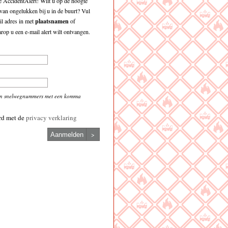
 AccidentAlert! Wilt u op de hoogte
an ongelukken bij u in de buurt? Vul
l adres in met
plaatsnamen
of
op u een e-mail alert wilt ontvangen.
en snelwegnummers met een komma
rd met de
privacy verklaring
>