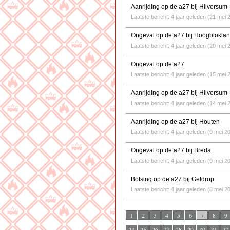
Aanrijding op de a27 bij Hilversum
Laatste bericht: 4 jaar geleden (21 mei 
Ongeval op de a27 bij Hoogblokla
Laatste bericht: 4 jaar geleden (20 mei 
Ongeval op de a27
Laatste bericht: 4 jaar geleden (15 mei 
Aanrijding op de a27 bij Hilversum
Laatste bericht: 4 jaar geleden (14 mei 
Aanrijding op de a27 bij Houten
Laatste bericht: 4 jaar geleden (9 mei 2
Ongeval op de a27 bij Breda
Laatste bericht: 4 jaar geleden (9 mei 2
Botsing op de a27 bij Geldrop
Laatste bericht: 4 jaar geleden (8 mei 2
1
2
3
4
5
6
7
8
9
24
25
26
27
28
29
30
31
32