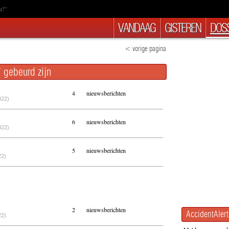
u!”
VANDAAG
GISTEREN
DOSS
< vorige pagina
 gebeurd zijn
4
nieuwsberichten
022)
6
nieuwsberichten
022)
5
nieuwsberichten
22)
2
nieuwsberichten
AccidentAlert
22)